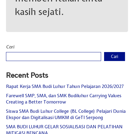
Hari Guru 24 November
kasih sejati.
Cari
Cari
Recent Posts
Rapat Kerja SMA Budi Luhur Tahun Pelajaran 2026/2027
Farewell SMP, SMA, dan SMK Budiluhur Carrying Values
Creating a Better Tomorrow
Siswa SMA Budi Luhur College (BL College) Pelajari Dunia
Ekspor dan Digitalisasi UMKM di GeTI Serpong
SMA BUDI LUHUR GELAR SOSIALISASI DAN PELATIHAN
MITIGASI BENCANA