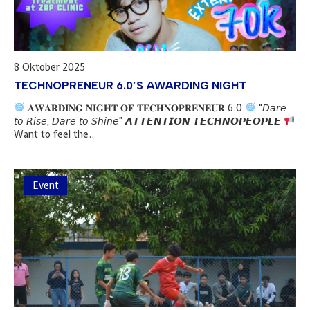
8 Oktober 2025
TECHNOPRENEUR 6.0’S AWARDING NIGHT
𝐀𝐖𝐀𝐑𝐃𝐈𝐍𝐆 𝐍𝐈𝐆𝐇𝐓 𝐎𝐅 𝐓𝐄𝐂𝐇𝐍𝐎𝐏𝐑𝐄𝐍𝐄𝐔𝐑 6.0
“𝘋𝘢𝘳𝘦
𝘵𝘰 𝘙𝘪𝘴𝘦, 𝘋𝘢𝘳𝘦 𝘵𝘰 𝘚𝘩𝘪𝘯𝘦” 𝘼𝙏𝙏𝙀𝙉𝙏𝙄𝙊𝙉 𝙏𝙀𝘾𝙃𝙉𝙊𝙋𝙀𝙊𝙋𝙇𝙀
Want to feel the..
Event