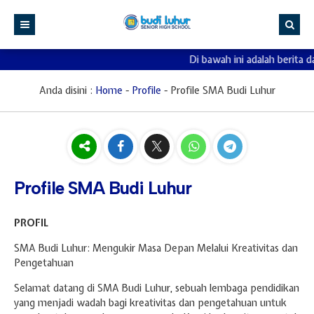
Di bawah ini adalah berita d
Beranda
Profile
Anda disini :
Home
-
Profile
-
Profile SMA Budi Luhur
Kurikulum
Profile SMA Budi Luhur
Kesiswaan
Profile Kepala Sekolah
Daftar Guru
Sarana Prasarana
Sejarah SMA Budi Luhur
Daftar Wali Kelas
Student Leadership Council (SLC)
Profile SMA Budi Luhur
PPDB
Visi, Misi, Tujuan & Moto Sekolah
Kalender Akademik
Tata Tertib
Fasilitas
Informasi
Struktur Organisasi
KOSP SMA Budi Luhur
Kegiatan Siswa
Informasi PPDB
PROFIL
SMA Budi Luhur: Mengukir Masa Depan Melalui Kreativitas dan
Program Collage
Ekstrakurikuler
Pendaftaran Peserta Didik Baru
Galeri
Upacara 17 Agustus
Pengetahuan
Portal Akademik
Berita
O2BL 2023/2024
Selamat datang di SMA Budi Luhur, sebuah lembaga pendidikan
Humas
Classmeet Day 1 & 2
yang menjadi wadah bagi kreativitas dan pengetahuan untuk