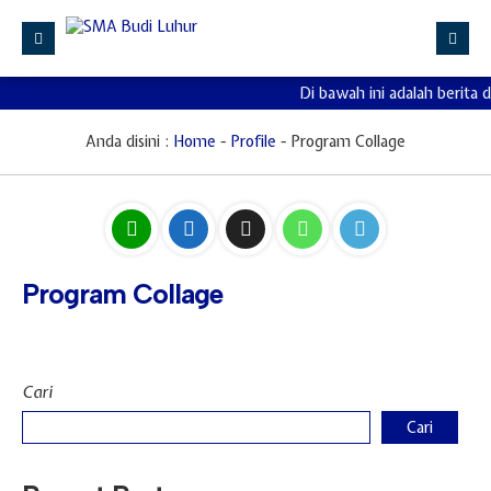
Di bawah ini adalah berita 
Beranda
Profile
Anda disini :
Home
-
Profile
-
Program Collage
Kurikulum
Kesiswaan
Sarana Prasarana
Program Collage
PPDB
Informasi
Cari
Cari