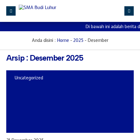
Di bawah ini adalah berita 
Beranda
Profile
Anda disini :
Home
-
2025
-
Desember
Kurikulum
Arsip : Desember 2025
Kesiswaan
Sarana Prasarana
Uncategorized
PPDB
Informasi