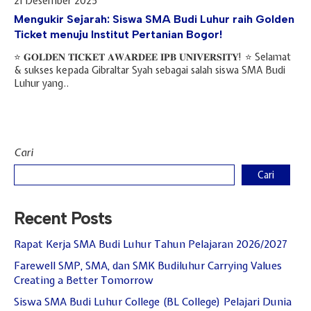
21 Desember 2025
Mengukir Sejarah: Siswa SMA Budi Luhur raih Golden
Ticket menuju Institut Pertanian Bogor!
⭐️ 𝐆𝐎𝐋𝐃𝐄𝐍 𝐓𝐈𝐂𝐊𝐄𝐓 𝐀𝐖𝐀𝐑𝐃𝐄𝐄 𝐈𝐏𝐁 𝐔𝐍𝐈𝐕𝐄𝐑𝐒𝐈𝐓𝐘! ⭐️ Selamat
& sukses kepada Gibraltar Syah sebagai salah siswa SMA Budi
Luhur yang..
Cari
Cari
Recent Posts
Rapat Kerja SMA Budi Luhur Tahun Pelajaran 2026/2027
Farewell SMP, SMA, dan SMK Budiluhur Carrying Values
Creating a Better Tomorrow
Siswa SMA Budi Luhur College (BL College) Pelajari Dunia