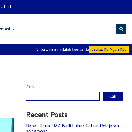
sch.id
rmasi
Di bawah ini adalah berita dan info di SMA Budi Luhur
Sabtu, 08 Agu 2026
Cari
Cari
Recent Posts
Rapat Kerja SMA Budi Luhur Tahun Pelajaran