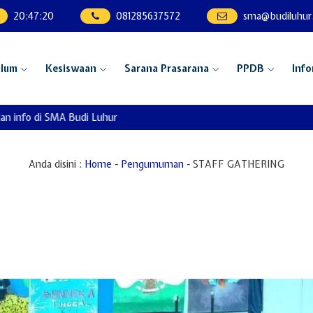
20
:
47
:
21
081285637572
sma@budiluhur.
ulum
Kesiswaan
Sarana Prasarana
PPDB
Info
info di SMA Budi Luhur
Anda disini :
Home
-
Pengumuman
-
STAFF GATHERING