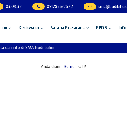
03
:
09
:
32
081285637572
sma@budiluhur.
ulum
Kesiswaan
Sarana Prasarana
PPDB
Info
ta dan info di SMA Budi Luhur
Anda disini :
Home
-
GTK