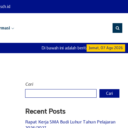
sch.id
rmasi
Di bawah ini adalah berita dan info di SMA Budi 
Jumat, 07 Agu 2026
Cari
Cari
Recent Posts
Rapat Kerja SMA Budi Luhur Tahun Pelajaran