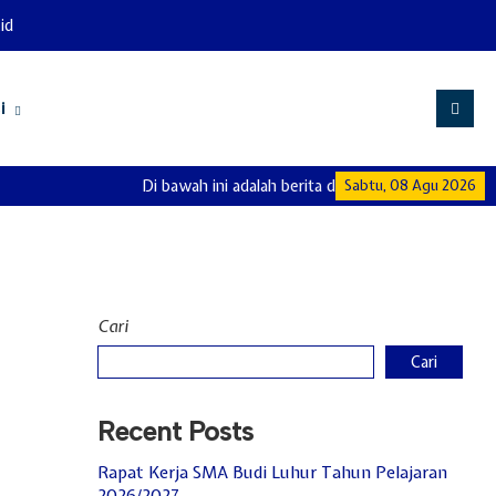
id
i
Di bawah ini adalah berita dan info di SMA Budi Luh
Sabtu, 08 Agu 2026
Cari
Cari
Recent Posts
Rapat Kerja SMA Budi Luhur Tahun Pelajaran