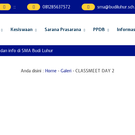
:
:
081285637572
sma@budiluhur.sch.
Kesiswaan
Sarana Prasarana
PPDB
Informas
dan info di SMA Budi Luhur
Anda disini :
Home
-
Galeri
-
CLASSMEET DAY 2