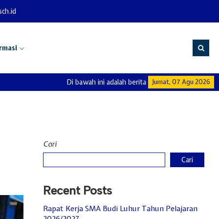
ch.id
rmasi
Di bawah ini adalah berita dan info di SMA Budi Luhu
Jumat, 07 Agu 2026
Cari
Cari
Recent Posts
Rapat Kerja SMA Budi Luhur Tahun Pelajaran