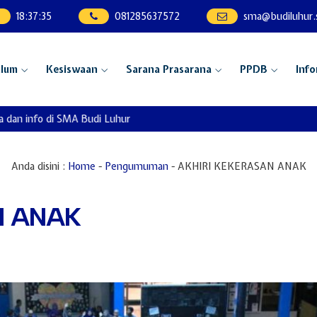
18
:
37
:
36
081285637572
sma@budiluhur.s
ulum
Kesiswaan
Sarana Prasarana
PPDB
Info
an info di SMA Budi Luhur
Anda disini :
Home
-
Pengumuman
-
AKHIRI KEKERASAN ANAK
N ANAK