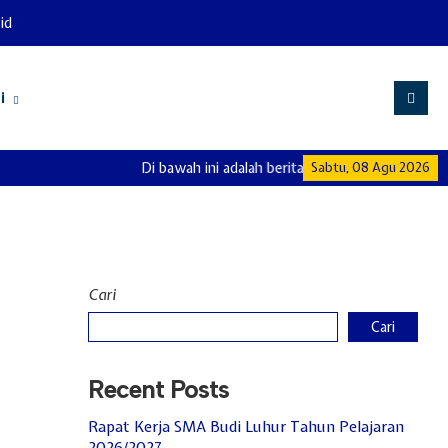
id
i
Di bawah ini adalah berita dan info di SMA Budi L
Sabtu, 08 Agu 2026
Cari
Cari
Recent Posts
Rapat Kerja SMA Budi Luhur Tahun Pelajaran