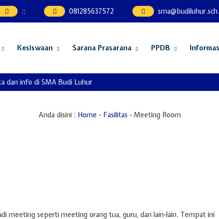
:
:
081285637572
sma@budiluhur.sch.
Kesiswaan
Sarana Prasarana
PPDB
Informas
a dan info di SMA Budi Luhur
Anda disini :
Home
-
Fasilitas
-
Meeting Room
meeting seperti meeting orang tua, guru, dan lain-lain. Tempat ini